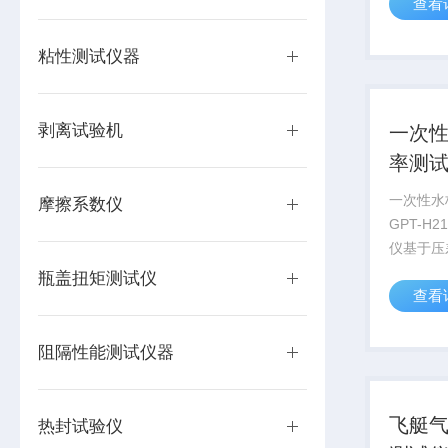
查看
法，也称
适用于安
剂瓶、冻
粘性测试仪器
包装样品的
剥离试验机
一次
率测
一次性水
摩擦系数仪
GPT-H
仪基于压
一款专业
瓶盖扭矩测试仪
查看
透过率测
膜、复合
材、金属
阻隔性能测试仪器
易燃易爆气
飞艇
热封试验仪