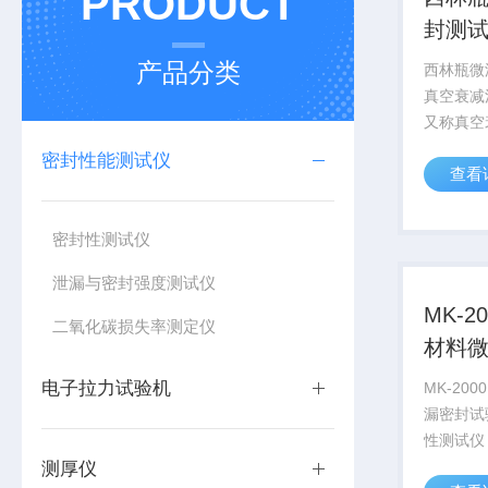
PRODUCT
封测
产品分类
西林瓶微
真空衰减
又称真空
非破坏性
密封性能测试仪
查看
空衰减法
瓶、西林
粉针剂瓶
密封性测试仪
微泄漏检
泄漏与密封强度测试仪
MK-2
二氧化碳损失率测定仪
材料
仪
电子拉力试验机
MK-20
漏密封试
性测试仪
检漏仪，
测厚仪