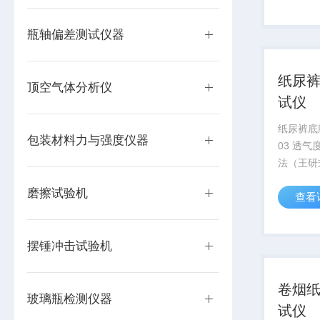
膜、复合
材、金属
瓶轴偏差测试仪器
易燃易爆气
纸尿
顶空气体分析仪
试仪
纸尿裤底
包装材料力与强度仪器
03 透
法（王研
业适用于
磨擦试验机
查看
相关聚合
能测试，
种纸张的
摆锤冲击试验机
卷烟
玻璃瓶检测仪器
试仪