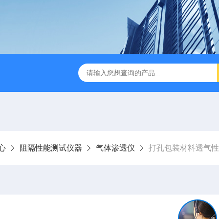
检测仪 赛成仪器
密封测漏仪 密封检测设备
NJY-H5全
心
阻隔性能测试仪器
气体渗透仪
打孔包装材料透气性