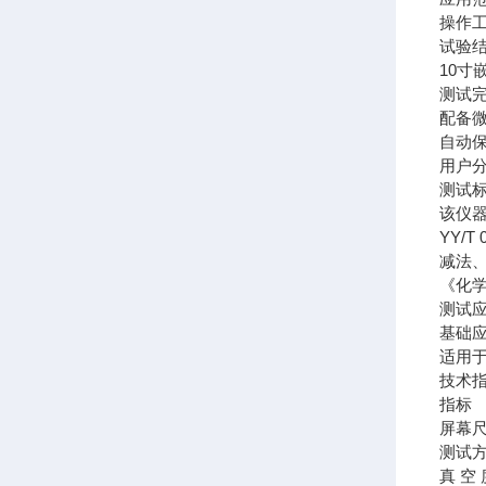
操作
试验
10寸
测试
配备微
自动保
用户
测试
该仪
YY/
减法、
《化
测试
基础
适用
技术
指标
屏幕
测试
真 空