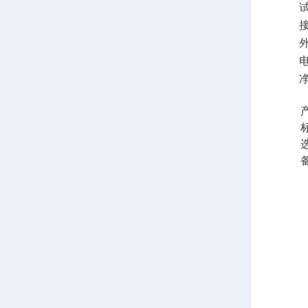
试
外
电
净
产
标准
选购
备注