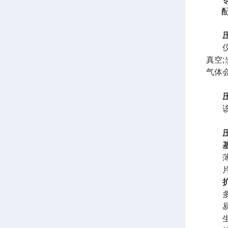
仪器
真空
气体
该仪器
薄膜
片材
多种
易燃
生物