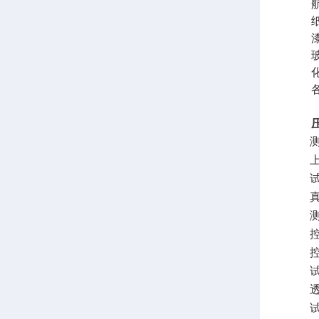
航空
纸及
漆膜
玻纤
化妆
各种
测
上
真
测
控
控
试
透