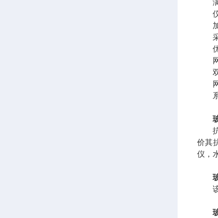
满足
仪器
加热
采用
优良
网篮
双连
网篮
系统
抗热
价其
仪，
该仪器