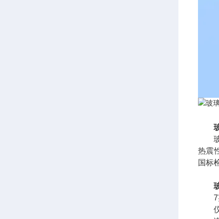
玻璃
热震
国标
7英
仪器