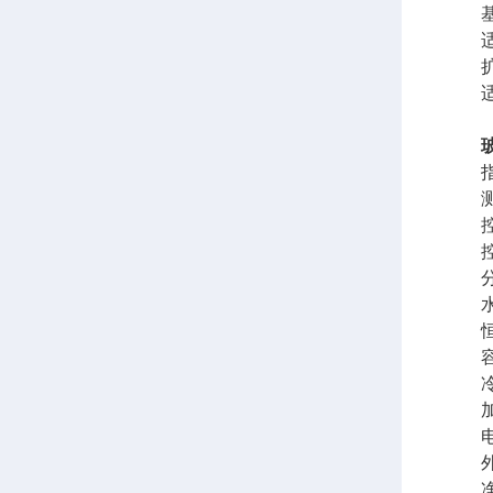
基
适用
扩
适用
指
测试温
控温范
控温
分辨
水温
恒温时
容量
冷热
加热
电 源
外形尺寸
净 