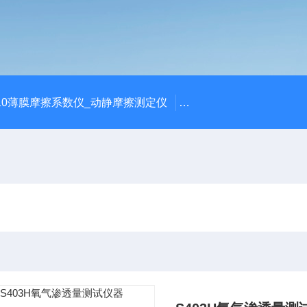
810薄膜摩擦系数仪_动静摩擦测定仪
SCK-H玻璃瓶耐热冲击