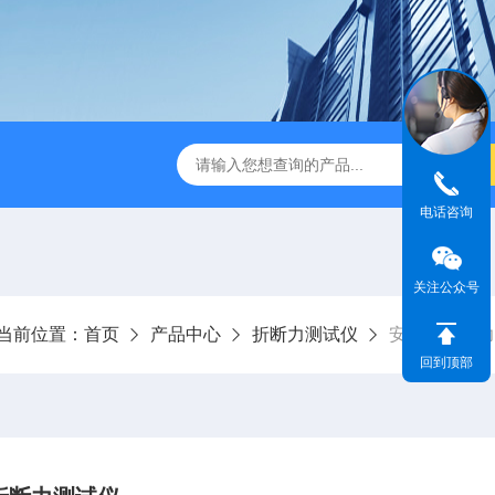
检测仪 赛成仪器
密封测漏仪 密封检测设备
NJY-H5全
电话咨询
关注公众号
当前位置：
首页
产品中心
折断力测试仪
安瓿瓶折断力
回到顶部