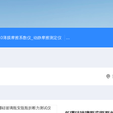
810薄膜摩擦系数仪_动静摩擦测定仪
SCK-H玻璃瓶耐热冲击