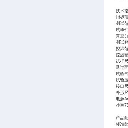
技术
指标
测试
试样
真空
测试
控温
控温
试样
透过
试验
试验
接口
外形
电源
A
净重
7
产品
标准