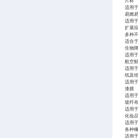
片材
适用于
易燃
适用
扩展
多种
适合
生物
适用
航空
适用
纸及
适用
漆膜
适用
玻纤
适用
化妆
适用
各种
适用