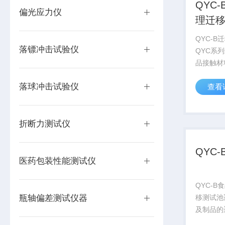
QYC
偏光应力仪
理迁
QYC-
落镖冲击试验仪
QYC系
品接触材
预处理。
落球冲击试验仪
查看
5009.1
GB3160
材料及制..
折断力测试仪
QYC
医药包装性能测试仪
QYC-B
瓶轴偏差测试仪器
移测试池
及制品的
合国家新标准