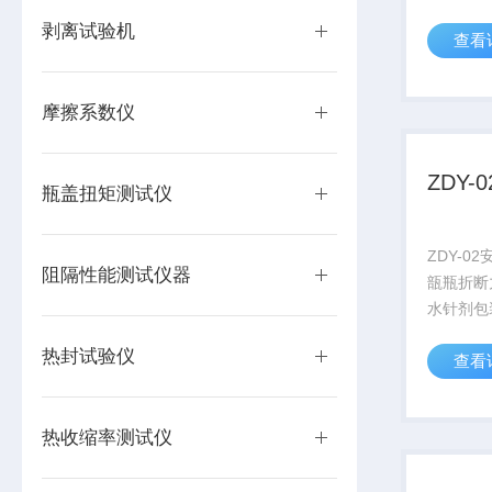
要的折断
剥离试验机
查看
口红折断
药企业、
机构，化
摩擦系数仪
备。
ZDY
瓶盖扭矩测试仪
ZDY-0
阻隔性能测试仪器
瓿瓶折断
水针剂包
分开所需
热封试验仪
查看
用于测试
测，是制
商、药检
热收缩率测试仪
用检测设..