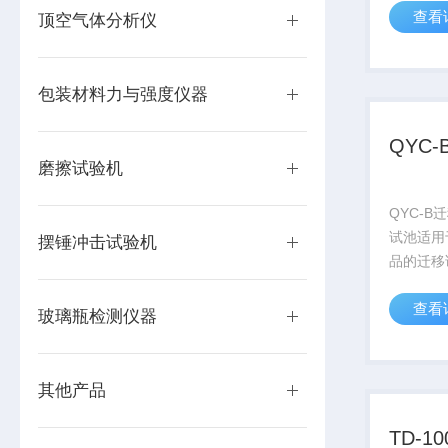
查看
2016要
顶空气体分析仪
GB3160
材料及制品
包装材料力与强度仪器
QYC
磨擦试验机
QYC-B
试池适用
摆锤冲击试验机
品的迁移
家新标准 G 
查看
要求，适用
玻璃瓶检测仪器
2015
移试验通则
其他产品
TD-1