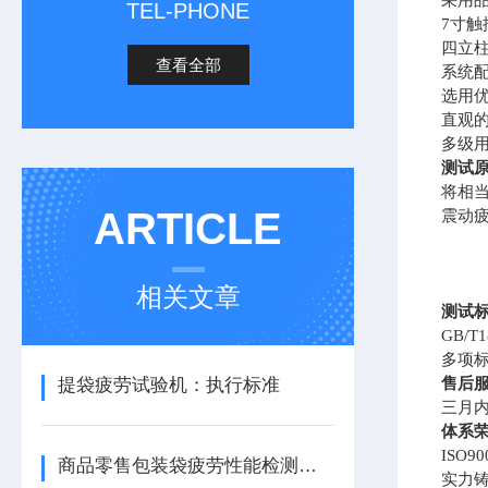
采用
TEL-PHONE
7寸
四立
查看全部
系统
选用
直观
多级
测试
将相
ARTICLE
震动
相关文章
测试
GB/
多项
提袋疲劳试验机：执行标准
售后
三月
体系
ISO
商品零售包装袋疲劳性能检测仪器
实力