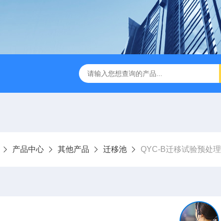
检测仪 赛成仪器
密封测漏仪 密封检测设备
NJY-H5全
产品中心
其他产品
迁移池
QYC-B迁移试验预处