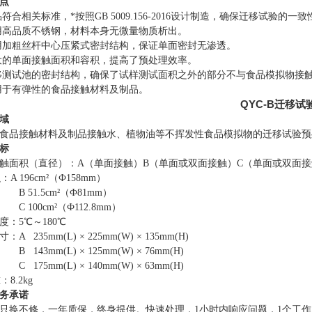
点
品符合相关标准，*按照GB 5009.156-2016设计制造，确保迁移试验的一致
用高品质不锈钢，材料本身无微量物质析出。
用加粗丝杆中心压紧式密封结构，保证单面密封无渗透。
大的单面接触面积和容积，提高了预处理效率。
移测试池的密封结构，确保了试样测试面积之外的部分不与食品模拟物接
用于有弹性的食品接触材料及制品。
QYC-B迁移
域
食品接触材料及制品接触水、植物油等不挥发性食品模拟物的迁移试验预
标
触面积（直径）
：
A（单面接触）B（单面或双面接触）C（单面或双面
积
：
A 196cm²（Ф158mm）
B 51.5cm²（Ф81mm）
C 100cm²（Ф112.8mm）
度
：
5℃～180℃
寸
：
A 235mm(L) × 225mm(W) × 135mm(H)
B 143mm(L) × 125mm(W) × 76mm(H)
C 175mm(L) × 140mm(W) × 63mm(H)
重
：
8.2kg
务承诺
只换不修，一年质保，终身提供。快速处理，
1小时内响应问题，1个工