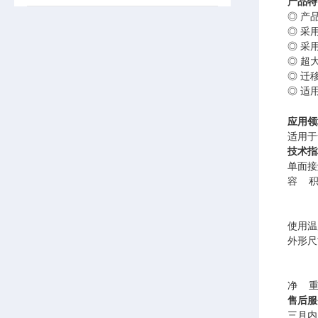
产品特
◎ 产
◎ 采
◎ 采
◎ 超
◎ 迁
◎ 适
应用领
适用于
技术指
单面接
容
使用温
外形尺
净
售后服
三月内