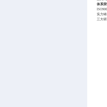
体系荣
ISO
实力铸
三大研