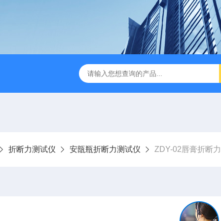
检测仪 赛成仪器
密封测漏仪 密封检测设备
NJY-H5全
折断力测试仪
安瓿瓶折断力测试仪
ZDY-02唇膏折断