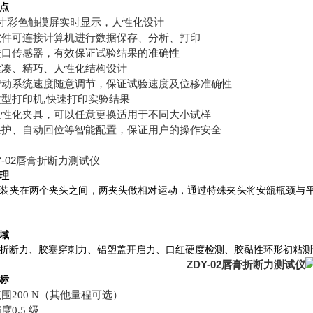
点
7寸彩色触摸屏实时显示，人性化设计
软件可连接计算机进行数据保存、分析、打印
进口传感器，有效保证试验结果的准确性
紧凑、精巧、人性化结构设计
传动系统速度随意调节，保证试验速度及位移准确性
型打印机,快速打印实验结果
人性化夹具，可以任意更换适用于不同大小试样
保护、自动回位等智能配置，保证用户的操作安全
理
装夹在两个夹头之间，两夹头做相对运动，通过特殊夹头将安瓿瓶颈与
域
折断力、胶塞穿刺力、铝塑盖开启力、口红硬度检测、胶黏性环形初粘测
ZDY-02唇膏折断力测试仪
标
范围
200 N（其他量程可选）
度0.5 级