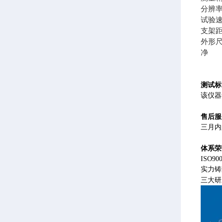
分辨率0
试验速度
支架距
外形尺寸
净 
测试标
该仪器符
售后服
三月内
体系荣
ISO
实力铸
三大研