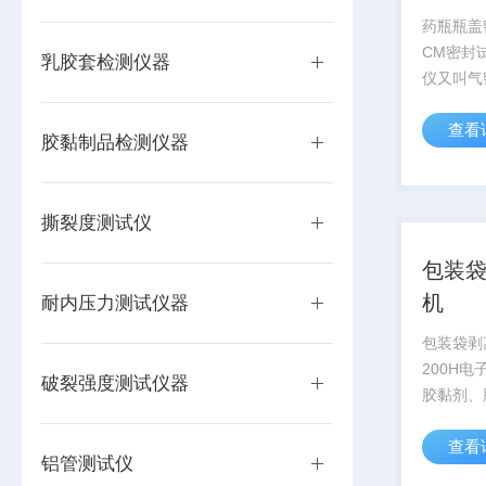
药瓶瓶盖
CM密封
乳胶套检测仪器
仪又叫气
测试仪，
查看
封试验，
胶黏制品检测仪器
比较和评
艺及密封
软包装、湿
撕裂度测试仪
包装
机
耐内压力测试仪器
包装袋剥
200H
破裂强度测试仪器
胶黏剂、
合膜、人
查看
膜、纸张
铝管测试仪
品的剥离