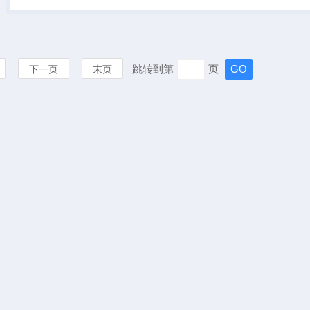
瓶子的托盘，避免因瓶子摇摆
不定带来的测量...
跳转到第
页
下一页
末页