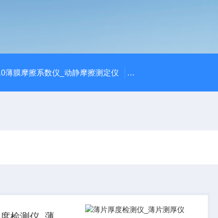
810薄膜摩擦系数仪_动静摩擦测定仪
SCK-H玻璃瓶耐热冲击
度检测仪_薄