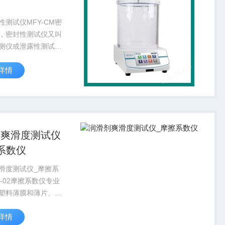
性测试仪MFY-CM密
，密封性测试仪又叫
测仪或泄露性测试
适用于产品的密封试
详情
试验可以有效地比较
包装件的密封工艺及
，是食品、塑料软包
制药、...
剂爽滑度测试仪
系数仪
滑度测试仪_摩擦系
D-02摩擦系数仪专业
塑料薄膜和薄片、橡
、纸板、编织袋、织
详情
通信电缆光缆用金属