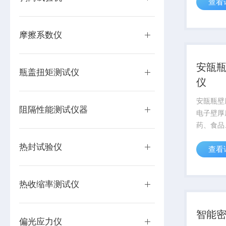
查看
聚氯乙烯
PVDC
度小于2
摩擦系数仪
高度的...
安瓿
瓶盖扭矩测试仪
仪
安瓿瓶壁
阻隔性能测试仪器
电子壁厚
药、食品
璃瓶瓶底
热封试验仪
查看
仪器在传
上，增加
避免因瓶
热收缩率测试仪
量误差。
智能
偏光应力仪