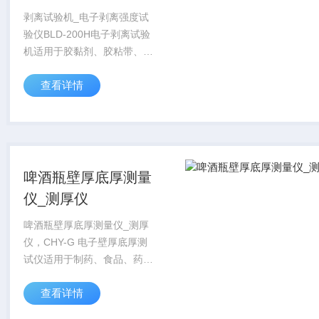
剥离试验机_电子剥离强度试
验仪BLD-200H电子剥离试验
机适用于胶黏剂、胶粘带、不
干胶、复合膜、人造革、编织
查看详情
袋、薄膜、纸张、电子载带等
相关产品的剥离、剪切、拉断
等性能测试。通过材料的剥离
试验，集中反...
啤酒瓶壁厚底厚测量
仪_测厚仪
啤酒瓶壁厚底厚测量仪_测厚
仪，CHY-G 电子壁厚底厚测
试仪适用于制药、食品、药品
等行业测量玻璃瓶瓶底及瓶壁
查看详情
的厚度检测。仪器在传统的厚
度测量仪基础上，增加了稳固