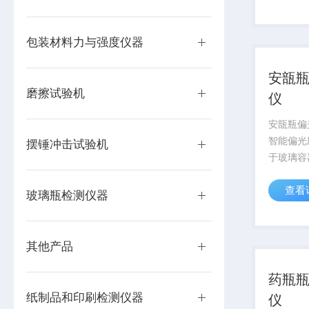
材料复合
涂层、刹
轮胎等材料
包装材料力与强度仪器
安瓿
磨擦试验机
仪
安瓿瓶偏
智能偏光
摆锤冲击试验机
于玻璃容
力的测量
查看
性、定量
玻璃瓶检测仪器
偏振场中
以准确的
值。是制药
其他产品
药瓶
纸制品和印刷检测仪器
仪