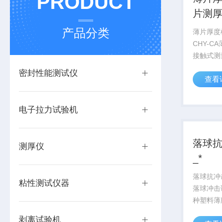
PRODUCT
片测
产品分类
薄片厚度
CHY-
接触式测
准方法进
密封性能测试仪
查看
测试的规
适用于量
膜、薄片
电子拉力试验机
片、硅片等
落球
测厚仪
_*
落球抗冲击
粘性测试仪器
落球冲击
种塑料薄
包括 PV
剥离试验机