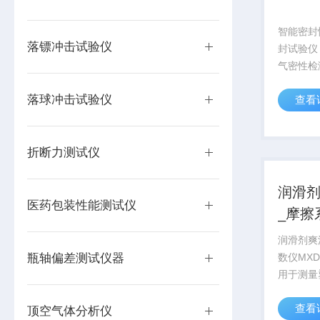
智能密封
落镖冲击试验仪
封试验仪
气密性检
仪，专业
落球冲击试验仪
查看
验，通过
和评价软
密封性能
折断力测试仪
装、湿巾、
润滑
医药包装性能测试仪
_摩擦
润滑剂爽
瓶轴偏差测试仪器
数仪MX
用于测量
胶、纸张
查看
物风格、
顶空气体分析仪