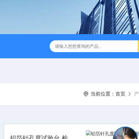
检测仪 赛成仪器
密封测漏仪 密封检测设备
NJY-H5全
当前位置：
首页
产
铝箔针孔度试验台 检