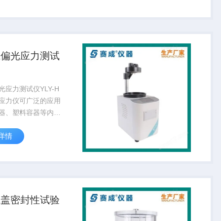
带、输送带、木材、
车片、雨刷、鞋材、
滑动...
瓶偏光应力测试
光应力测试仪YLY-H
应力仪可广泛的应用
器、塑料容器等内应
。该款仪器提供定
详情
两种试验模式，利用
的干涉色序原理，可
测量出玻璃内应力数
企业、...
瓶盖密封性试验