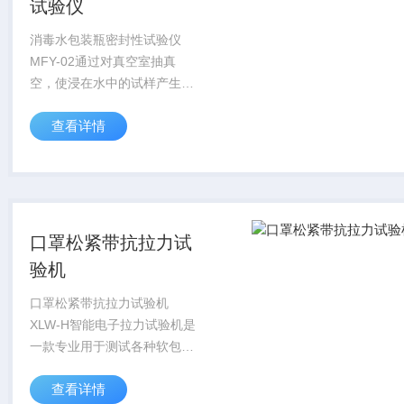
试验仪
消毒水包装瓶密封性试验仪
MFY-02通过对真空室抽真
空，使浸在水中的试样产生内
外压差，观测试样内气体外逸
查看详情
情况，以此判定试样的密封性
能；通过对真空室抽真空，使
试样产生内外压差，观测试样
膨胀及释放真空后试...
口罩松紧带抗拉力试
验机
口罩松紧带抗拉力试验机
XLW-H智能电子拉力试验机是
一款专业用于测试各种软包装
材料拉伸性能等力学特性的电
查看详情
子拉力试验机;试验通过位于动