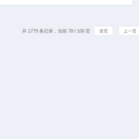
过材料的剥离试验，
料的粘...
共 1779 条记录，当前 78 / 100 页
首页
上一页