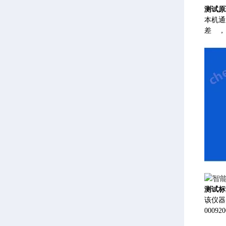
测试原
本机通
差
测试标
该仪器符
00092