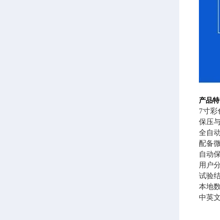
产品特
7寸
保压
全自
配备微
自动保
用户
试验
本地
中英