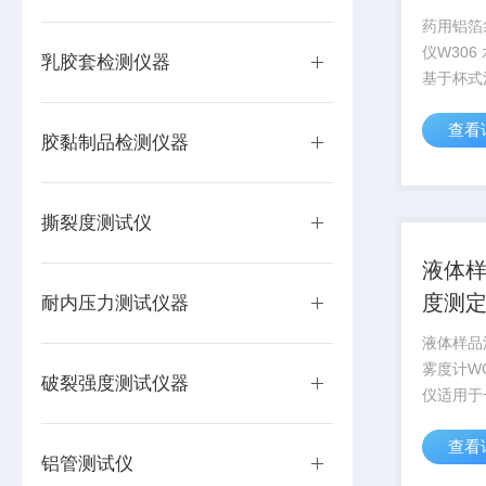
药用铝箔
仪W30
乳胶套检测仪器
基于杯式
专业用于
查看
过率测试
胶黏制品检测仪器
膜、复合
医疗、建
水蒸气透过
撕裂度测试仪
液体
耐内压力测试仪器
液体样品
雾度计W
破裂强度测试仪器
仪适用于
行平面样
查看
等)透光
铝管测试仪
体样品(