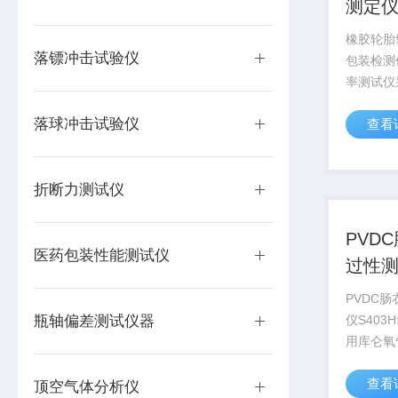
测定仪
器
橡胶轮胎
落镖冲击试验仪
包装检测
率测试仪
和等压法
落球冲击试验仪
查看
ASTM 
造，适用
器械、日
折断力测试仪
业品等领域
PVD
医药包装性能测试仪
过性
PVDC
瓶轴偏差测试仪器
仪S40
用库仑氧
试原理，参
查看
标准设计
顶空气体分析仪