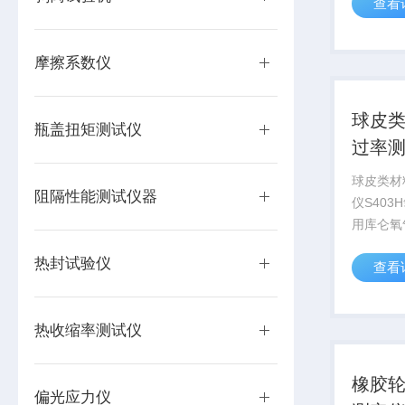
查看
的气体透
塑料薄膜
料、片材
摩擦系数仪
度下的气体
球皮
瓶盖扭矩测试仪
过率
球皮类材
阻隔性能测试仪器
仪S40
用库仑氧
试原理，参
热封试验仪
查看
标准设计
药品、医
伏、电子
热收缩率测试仪
膜、片材..
橡胶
偏光应力仪