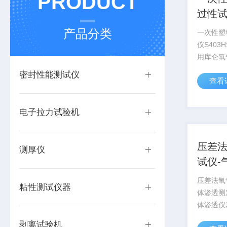
PRODUCT
过性
产品分类
一次性塑
仪S40
用库仑氧
试原理，参
密封性能测试仪
查看
标准设计
药品、医
伏、电子
电子拉力试验机
膜、片材..
压差
测厚仪
试仪-
仪
压差法氧
粘性测试仪器
体渗透测
体渗透仪
理，是一
剥离试验机