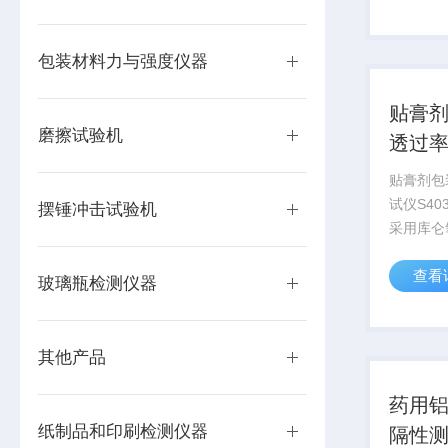
药品、医
伏、电子
膜、片...
包装材料力与强度仪器
贴膏
磨擦试验机
透过
贴膏剂包
试仪S4
摆锤冲击试验机
采用库仑
测试原理，
查看
等标准设
玻璃瓶检测仪器
品、药品
光伏、电
薄膜、片..
其他产品
药用
纸制品和印刷检测仪器
隔性