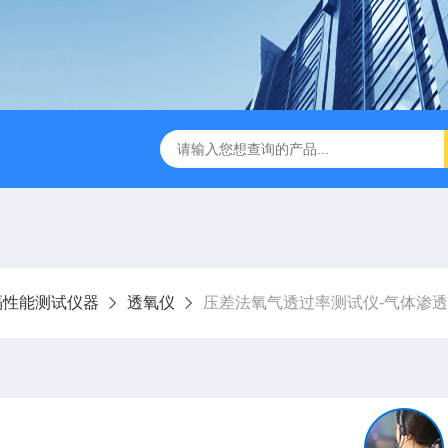
检测仪 赛成仪器
密封测漏仪 密封检测设备
NJY-H5全
隔性能测试仪器
透氧仪
压差法氧气透过率测试仪-气体渗