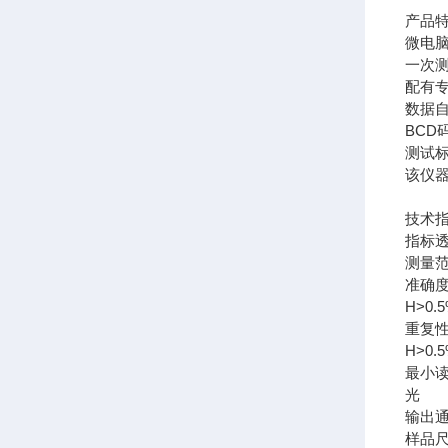
产品
微电
一次
配有
数据
BCD
测试
该仪器符
技术
指标
测量
准确
H>0.
重复
H>0.
最小
光 
输出
样品