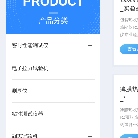
PRODUCT
_实验
产品分类
包装热收
热缩仪RS
仪专业适
膜、热缩管
密封性能测试仪
查看
片、背板
的液体介
及尺寸稳
电子拉力试验机
薄膜
测厚仪
_*
薄膜热收缩
粘性测试仪器
R2薄膜
测试各种
药用 PV
剥离试验机