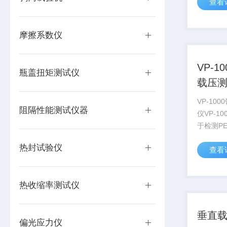
查看
产品依据GB
璃容器 
准中实验
摩擦系数仪
显...
VP-1
瓶盖扭矩测试仪
载压
VP-10
阻隔性能测试仪器
仪VP-1
于检测P
强度、顶
热封试验仪
查看
侧压强度
制和改善
据；仪器
热收缩率测试仪
测试...
垂直载
偏光应力仪