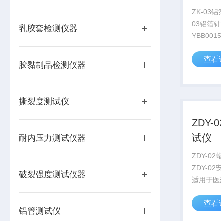
ZK-03
03铝箔
乳胶套检测仪器
YBB001
中关于针
查看
备专用针
胶黏制品检测仪器
助使用者
置及大小
观...
撕裂度测试仪
ZDY
试仪
耐内压力测试仪器
ZDY-0
ZDY-0
破裂强度测试仪器
适用于医
瓶颈与瓶
查看
力，也广
铝管测试仪
力和硬度