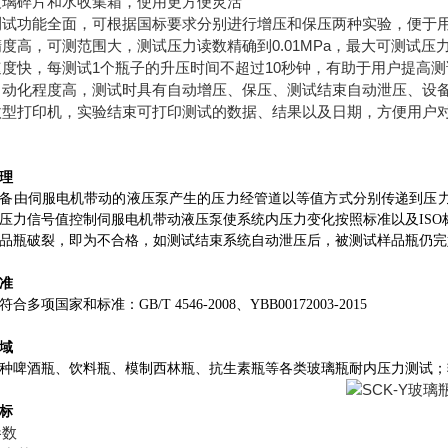
玻璃碎片和水收集箱，使用更方便灵活
测试功能全面，可根据国标要求分别进行增压和保压两种实验，便于
度高，可测范围大，测试压力读数精确到0.01MPa，最大可测试压力
速度快，每测试1个瓶子的升压时间不超过10秒钟，有助于用户提高
自动化程度高，测试时具有自动增压、保压、测试结束自动泄压、设
微型打印机，实验结束可打印测试的数据、结果以及日期，方便用户
理
备由伺服电机带动的液压泵产生的压力经管道以等值方式分别传递到压
压力信号值控制伺服电机带动液压泵使系统内压力变化按照标准以及IS
品瓶破裂，即为不合格，如测试结束系统自动泄压后，被测试样品瓶仍完
准
合多项国家和标准：GB/T 4546-2008、YBB00172003-2015
域
种啤酒瓶、饮料瓶、模制西林瓶、抗生素瓶等各类玻璃瓶耐内压力测试；
标
参数