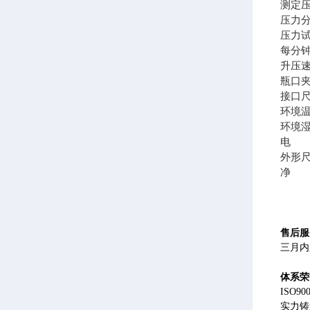
测定压力
压力分辨
压力试
每分钟测
升压速
瓶口夹
接口尺
环境温度
环境湿
电 源A
外形尺寸
净 
售后服
三月内
体系荣
ISO
实力铸