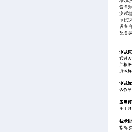
增加
设备
测试精
测试
设备
配备
测试原
通过设
并根据
测试样
测试标
该仪器符
应用领
用于各
技术指
指标