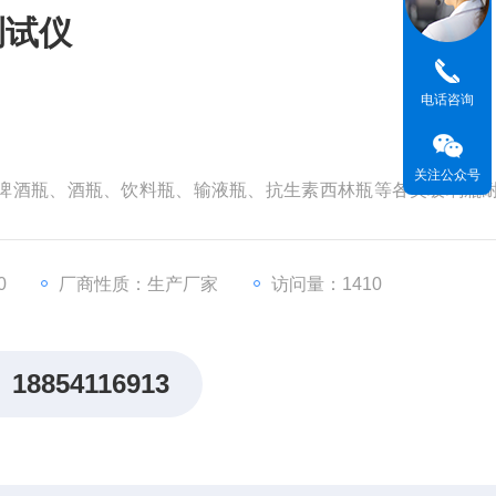
测试仪
电话咨询
关注公众号
种啤酒瓶、酒瓶、饮料瓶、输液瓶、抗生素西林瓶等各类玻璃瓶
（玻璃容器 耐内压力试验方法）标准中实验项目规定，全自动显示整
试验和爆破压力试验要求，玻璃瓶耐内压力测试机是各啤酒厂
器。
0
厂商性质：生产厂家
访问量：1410
18854116913