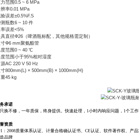
范围0.5 ~ 6 MPa
率0.01 MPa
验误差±0.5%F.S
瓶数6 ~ 10 件
率误差<5%
具直径Ф26（啤酒瓶标配，其他规格需定制）
寸Ф6 mm聚氨酯管
范围0 ~ 40 ℃
度范围小于95%相对湿度
C 220 V 50 Hz
800mm(L) × 500mm(B) × 1000mm(H)
重
45 kg
务承诺
只换不修，一年质保，终身提供。快速处理，1小时内响应问题，1个工
誉资质
9001：2008质量体系认证、计量合格确认证书、CE认证、软件著作权、
造品牌