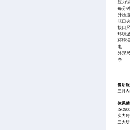
压力试
每分钟测
升压速
瓶口夹
接口尺
环境温度
环境湿
电 源A
外形尺寸
净 
售后服
三月内
体系荣
ISO
实力铸
三大研