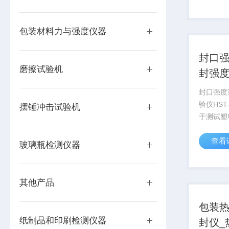
该款仪器
业、日化
材料生产企
包装材料力与强度仪器
封口强
磨擦试验机
封强
封口强度
验仪HST
摆锤冲击试验机
于测试塑
膜等材料
查看
间及热封
玻璃瓶检测仪器
成科技研
企业、药
业、包装及
其他产品
包装热
纸制品和印刷检测仪器
封仪_