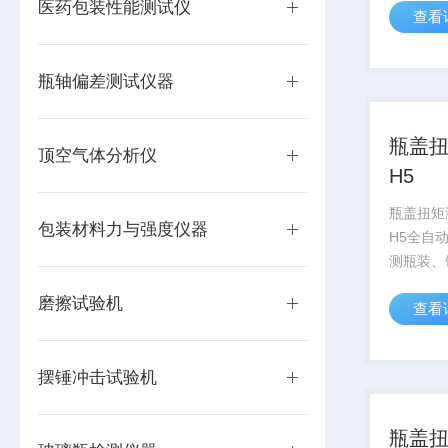
医药包装性能测试仪
查看
烯硬片、
合硬片等
2MM的
瓶轴偏差测试仪器
钢球冲...
瓶盖扭
顶空气体分析仪
H5
瓶盖扭矩测
包装材料力与强度仪器
H5全自
测瓶装、
奶瓶等包
磨擦试验机
查看
启及旋紧
装行业生
测的理想
摆锤冲击试验机
瓶盖扭