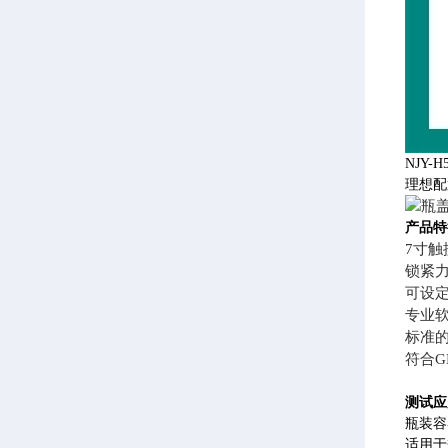
NJY
理想配
产品特
7寸
锁紧
可设
专业
标准的
符合
测试应
瓶装容
适用于