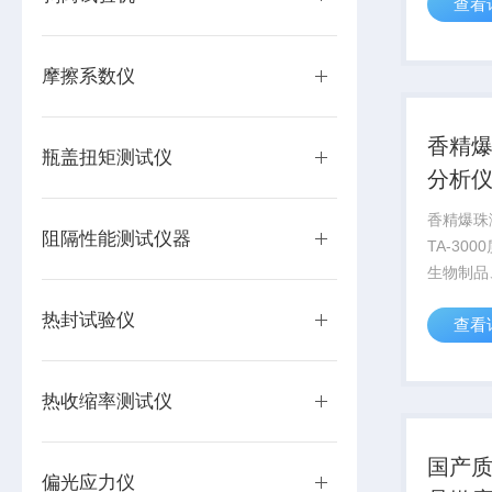
查看
脆性、弹
度、韧性
性、胶着
摩擦系数仪
点、延展性
香精爆
瓶盖扭矩测试仪
分析
香精爆珠
阻隔性能测试仪器
TA-30
生物制品
装材料等
热封试验仪
查看
度、酥脆
坚实度、
着性、胶
热收缩率测试仪
点、延展性
国产质
偏光应力仪