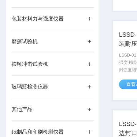
度、坚实
度、粘着
性、屈服点
包装材料力与强度仪器
LSSD
磨擦试验机
装耐
LSSD-
强度测试仪
摆锤冲击试验机
封强度测
封、粘接
查看
件、无菌
玻璃瓶检测仪器
口强度、
胀破压力
化测定，各
其他产品
LSSD
纸制品和印刷检测仪器
边封