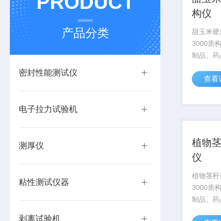
PRODUCT
构仪
产品分类
甜玉米硬
3000
制品、药
料等行业
密封性能测试仪
查看
脆性、弹
度、韧性
性、胶着
电子拉力试验机
点、延展性
植物茎秆
测厚仪
仪
植物茎秆强度仪 
粘性测试仪器
3000
制品、药
料等行业
剥离试验机