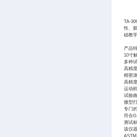
TA
性、
础教
产品
10寸
多种
高精
精密
高精
运动
试验
微型
专门
符合
测试
该仪器符
ASTM 