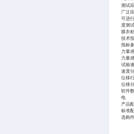
测试
广泛
可进
度测
膜衣
技术
指标
力量
力量
试验
速度
位移
位移
软件
电 
产品
标准
选购件