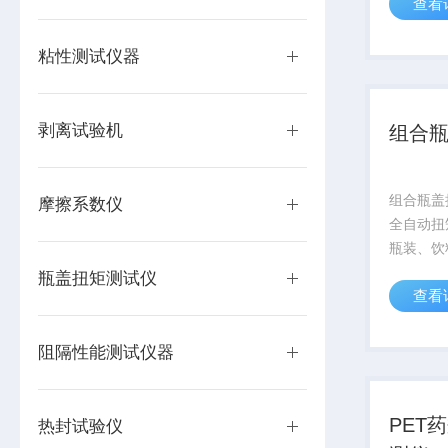
查看
紧、开启
时可满足
启力测试
粘性测试仪器
产单位离线
剥离试验机
组合
组合瓶盖扭
摩擦系数仪
全自动扭
瓶装、饮
瓶等包装
瓶盖扭矩测试仪
查看
及旋紧的
按压式瓶
试，是广
阻隔性能测试仪器
离线或在线
PET
热封试验仪