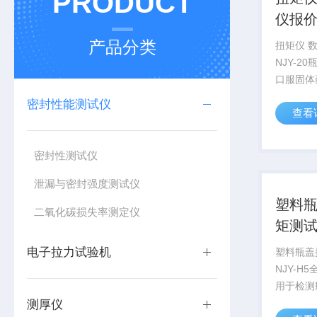
PRODUCT
仪报
产品分类
扭矩仪 
NJY-2
口服固体
带盖等包
密封性能测试仪
查看
启及旋紧
仪器。其
好，性价
密封性测试仪
*的设备...
泄漏与密封强度测试仪
塑料瓶
二氧化碳损失率测定仪
矩测
电子拉力试验机
塑料瓶盖
NJY-H
用于检测
水瓶、奶
测厚仪