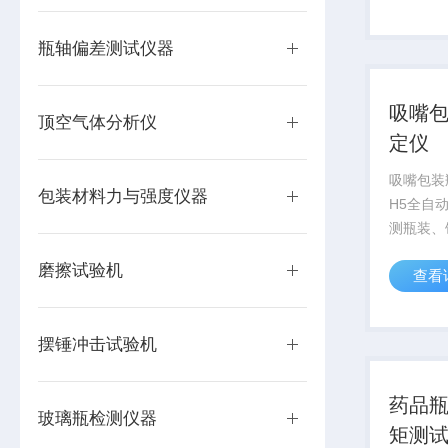
足按压式
试，是广
瓶轴偏差测试仪器
离线或在线
吸嘴
顶空气体分析仪
定仪
吸嘴包装
包装材料力与强度仪器
H5全自
测瓶装、
奶瓶等包
磨擦试验机
查看
启及旋紧
足按压式
试，是广
摆锤冲击试验机
离线或在线
药品
玻璃瓶检测仪器
矩测试