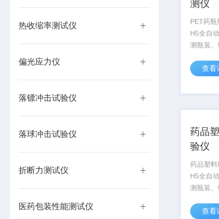
测仪
PET药瓶
热收缩率测试仪
H5全自
测瓶装、
奶瓶等包
偏光应力仪
查看
启及旋紧
足按压式
试，是广
落镖冲击试验仪
离线或在线
药品
落球冲击试验仪
验仪
药品塑料
折断力测试仪
H5全自
测瓶装、
奶瓶等包
医药包装性能测试仪
查看
启及旋紧