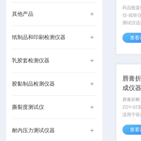
药品瓶盖
其他产品
仪-扭矩仪
测试仪适
瓶、矿泉
纸制品和印刷检测仪器
查看
品瓶盖锁
矩值，同
锁紧和开
乳胶套检测仪器
装行业生产
唇膏折
胶黏制品检测仪器
成仪
唇膏折断
撕裂度测试仪
ZDY-0
适用于医
（低硼硅
查看
瓶身分开
耐内压力测试仪器
广泛用于