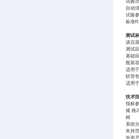
试验
自动
试验
标准R
测试
该仪器符
测试
基础
瓶装
适用
软管
适用
技术
指标
规 格
精 
系统
夹持
外形