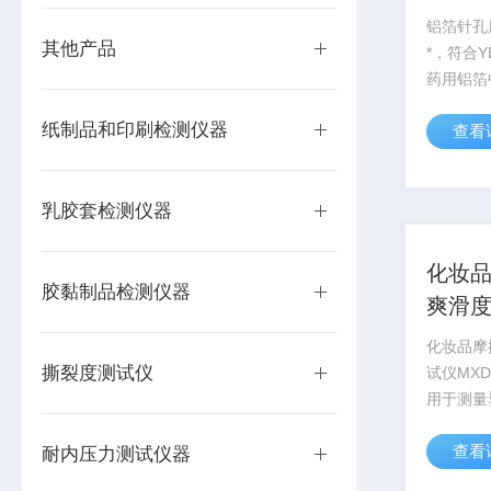
铝箔针孔
其他产品
*，符合YB
药用铝箔
要求。配
纸制品和印刷检测仪器
查看
置，能够
查找针孔
箔针孔度
乳胶套检测仪器
产商、...
化妆品
胶黏制品检测仪器
爽滑
化妆品摩
撕裂度测试仪
试仪MX
用于测量
胶、纸张
查看
物风格、
耐内压力测试仪器
材料复合