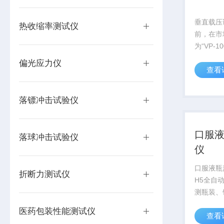
垂直载压
热收缩率测试仪
前，在市
为“VP-
仪”是由
偏光应力仪
查看
出。相比
赛成科技
优势： 1.根据用户需求可实现
落镖冲击试验仪
自定义...
口服
落球冲击试验仪
仪
口服液瓶
折断力测试仪
H5全自
测瓶装、
奶瓶等包
医药包装性能测试仪
查看
启及旋紧