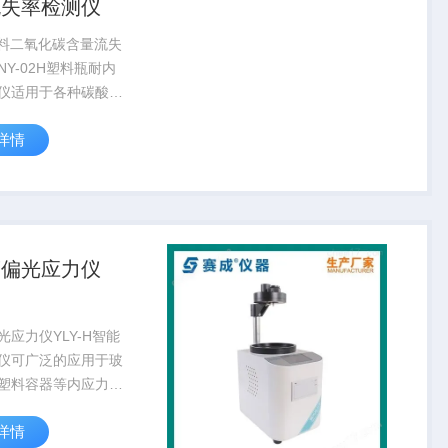
流失率检测仪
饮料二氧化碳含量流失
Y-02H塑料瓶耐内
仪适用于各种碳酸饮
料瓶耐内压力保持及
详情
，产品依据
（聚对苯二甲醇乙二醇
T碳酸饮料瓶标准中对
项目的...
度偏光应力仪
光应力仪YLY-H智能
仪可广泛的应用于玻
塑料容器等内应力的
款仪器提供定性、定
详情
验模式，利用偏振场