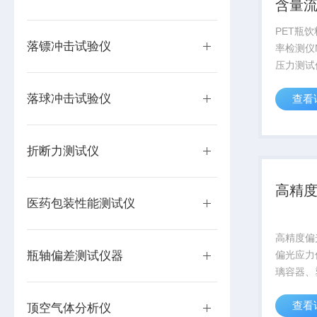
含量
PET瓶
落镖冲击试验仪
率检测仪N
压力测试
料瓶、塑
落球冲击试验仪
查看
爆破试验
QB/T
酯）PE
折断力测试仪
耐内压试验
高精
医药包装性能测试仪
高精度偏
瓶轴偏差测试仪器
偏光应力
璃容器、
测量。该
查看
量两种试
顶空气体分析仪