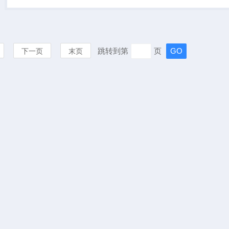
纤维强度、粘着性、胶着性、
粘聚性、屈...
跳转到第
页
下一页
末页