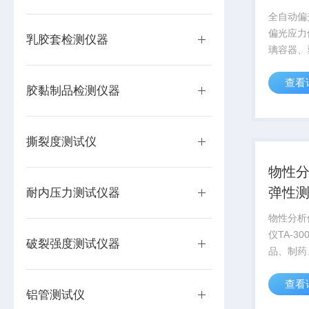
全自动偏
偏光应力
乳胶套检测仪器
璃容器、
测量。该
查看
量两种试
胶黏制品检测仪器
中的干涉
的测量出
制药企业、
撕裂度测试仪
物性分
弹性
耐内压力测试仪器
物性分析
仪TA-3
破裂强度测试仪器
品、制药
进行产品
查看
性、黏着
铝管测试仪
诸多性能