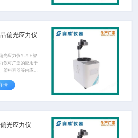
色序原理，可以准确
玻璃内应力数值。是
玻璃...
制品偏光应力仪
偏光应力仪YLY-H智
力仪可广泛的应用于
、塑料容器等内应力
该款仪器提供定性、
详情
试验模式，利用偏振
涉色序原理，可以准
出玻璃内应力数值。
、玻...
动偏光应力仪