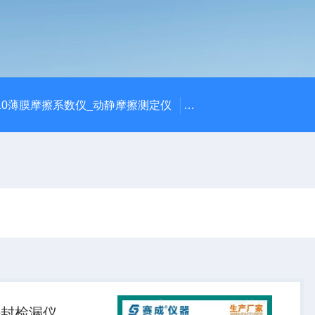
810薄膜摩擦系数仪_动静摩擦测定仪
SCK-H玻璃瓶耐热冲击
密封检漏仪