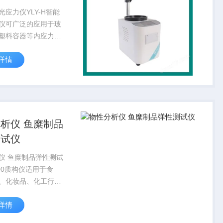
光应力仪YLY-H智能
仪可广泛的应用于玻
塑料容器等内应力的
款仪器提供定性、定
详情
验模式，利用偏振场
色序原理，可以准确
玻璃内应力数值。是
玻璃...
析仪 鱼糜制品
测试仪
仪 鱼糜制品弹性测试
000质构仪适用于食
、化妆品、化工行业
的硬度、脆性、韧
详情
性、凝胶性、延展等
测试，操作方便，是