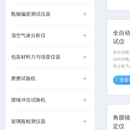
器械、日
业品等领
瓶轴偏差测试仪器
器及相...
全自
顶空气体分析仪
试仪
全自动氧
包装材料力与强度仪器
S403
库仑氧气
原理，参照
磨擦试验机
查看
准设计制
品、医疗
电子、工
摆锤冲击试验机
片材、容器
角膜
玻璃瓶检测仪器
定仪