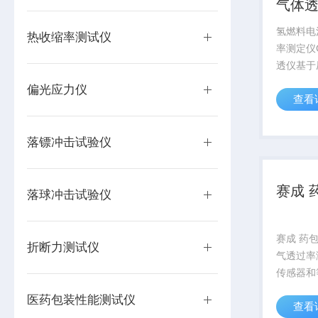
气体
氢燃料电
热收缩率测试仪
率测定仪
透仪基于
是一款专
偏光应力仪
查看
体透过率
薄膜、复
片材、金
落镖冲击试验仪
的气体透过
赛成 
落球冲击试验仪
赛成 药包
折断力测试仪
气透过率
传感器和
照ASTM
医药包装性能测试仪
查看
造，适用