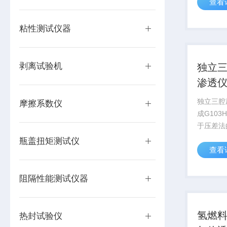
查看
样的气体
于塑料薄
材料、片
粘性测试仪器
温度下的气
剥离试验机
独立
渗透仪
独立三腔
摩擦系数仪
成G10
于压差法
专业用于
瓶盖扭矩测试仪
查看
率测试仪
复合膜、
金属箔片
阻隔性能测试仪器
透过量和气
氢燃
热封试验仪