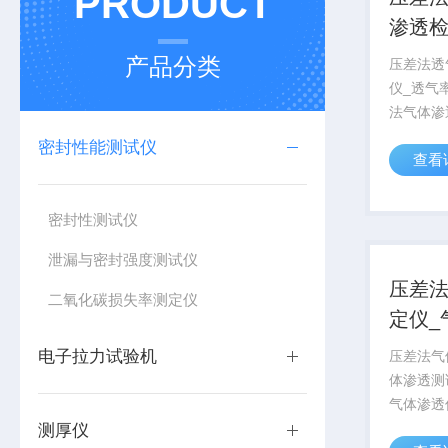
PRODUCT
渗透检
测定
产品分类
压差法透
仪_透气
法气体渗
试原理，
密封性能测试仪
查看
试样的气
用于塑料
隔材料、
密封性测试仪
种温度下的
泄漏与密封强度测试仪
压差
二氧化碳损失率测定仪
定仪_
系统
电子拉力试验机
压差法气
体渗透测
气体渗透
原理，是
测厚仪