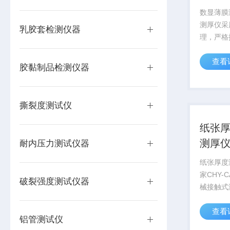
数显薄膜
测厚仪采
乳胶套检测仪器
理，严格
量，有效
查看
和准确性
胶黏制品检测仪器
围内的塑
膜、纸张
材料的厚
撕裂度测试仪
纸张厚
测厚
耐内压力测试仪器
纸张厚度
家CHY
破裂强度测试仪器
械接触式
标准方法
查看
了测试的
铝管测试仪
业适用于