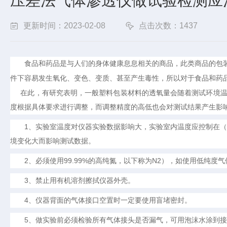
压差法气体渗透仪做试验检测应
更新时间：2023-02-08
点击次数：1437
食品和药品是与人们的身体健康息息相关的商品，此类商品的包
件下容易发生氧化、变色、变质、甚至产生毒性，所以对于食品和药
在此，有研究表明，一般塑料包装材料的透氧量会随着测试环境
度根据具体要求进行调整，而调整精度的高低也会对测试结果产生影
1
、实验室温度对仪器实验数据影响大，实验室内温度应控制在（
境变化大而影响测试数据。
2
99.99%
N2
、必须使用
的高纯氮，以下称为
），如使用低纯度气
3
、禁止用有机溶剂擦拭仪器外壳。
4
、仪器背面的气体接口空置时一定要使用盲堵密封。
5
、做实验前必须检验所有气体接头是否漏气，可用泡沫水涂到接