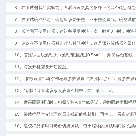
6
O
、在测试包装品实验前，查看纸碗夹具的钢杆上的两个
型圈是
7
、在测试碗样品时，碗边应该要平整，不平整会漏气。碗测试前
8
8
、长时间不使用仪器，建议每星期冲洗一次，时间
小时，冲洗
9
、建议在不使用仪器时进行长时间冲洗，这是保养传感器的最佳
10
0.5otr
、若测试曲线波动大（波动范围超过
），则需要做基线
11
、每次开机都要开启控温。
12
“
"
“
" “
"
“
、
参数设置
里的
传感器参数设置
浓度标定
和
计算参数设
13
、气体出口管建议放入液体石蜡中，防止氧气回流。
14
A/B
、做高阻隔测试时，如需切换
腔体测试，需做同种类型样
15
、装载样品时先清理仪器上残留的密封脂，再涂上一层密封脂
16
、建议样品多时可考虑切换测试，每个腔体的测试时间越长越