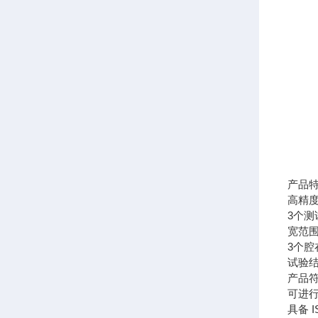
产品
高精
3个测
宽范
3个
试验结
产品符
可进
具备 