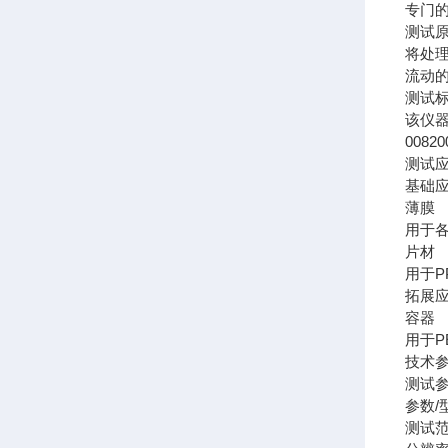
专门
测试
将处
流动
测试
该仪器符
00820
测试
基础
薄膜
用于
片材
用于P
拓展
容器
用于
技术
测试
参数/
测试