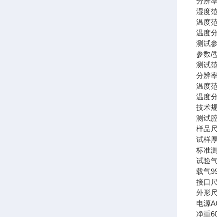
分辨
湿度
温度
温度
测试
参数/
测试
分辨
温度
温度
技术
测试
样品
试样
标准
试验
载气
9
接口
外形
电源
A
净重
6