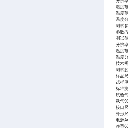
分辨
湿度
温度
温度
测试
参数/
测试
分辨
温度
温度
技术
测试
样品
试样
标准
试验
载气
9
接口
外形
电源
A
净重
6