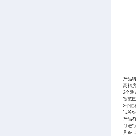
产品
高精
3个测
宽范
3个
试验结
产品符
可进
具备 