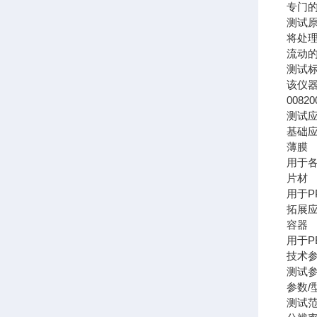
专门
测试
将处
流动
测试
该仪器符
00820
测试
基础
薄膜
用于
片材
用于P
拓展
容器
用于
技术
测试
参数/
测试