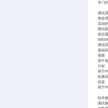
专门
测试
将处
流动
测试
该仪器符
00820
测试
基础
薄膜
用于
片材
用于P
拓展
容器
用于
技术
测试