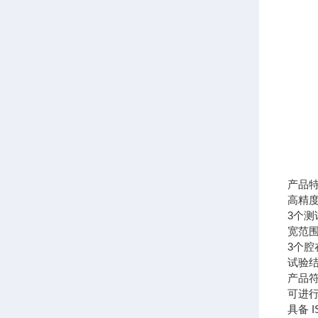
产品
高精
3个测
宽范
3个
试验结
产品符
可进
具备 