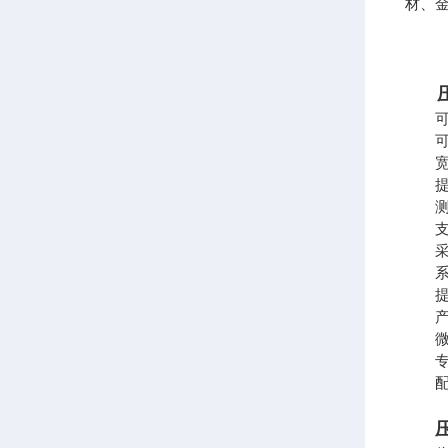
材、
可同
可满
宽范
提供
测试
支持
采用
系统
提供
产品
微型
专门
配备