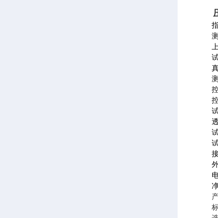
测
上
真
测
控
控
试
透
试
试
接
外
电
产
标准
选购