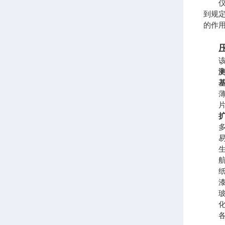
仪器
到规
的作
该仪器符
基
薄膜
片材
多种
易燃
生物
航空
纸及
漆膜
玻纤
化妆
各种