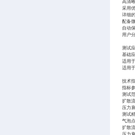
高清
采用
详细
配备微
自动保
用户
测试
基础
适用
适用
技术
指标
测试
扩散流速
压力衰减
测试
气泡点：
扩散流
压力衰减