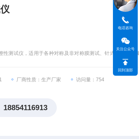
试仪
电话咨询
关注公众号
整性测试仪，适用于各种对称及非对称膜测试、针式过滤器、
包、超滤柱、各种不规则过滤器的完整性测试。涵盖现有滤器
增强泡点检测、扩散流检测、压力衰减测试以及手动泡点测试
回到顶部
进行验证的要求，亦能为美国FDA认证提供依据。
1
厂商性质：生产厂家
访问量：754
18854116913