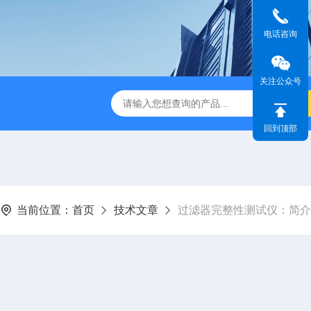
电话咨询
关注公众号
检测仪 赛成仪器
密封测漏仪 密封检测设备
NJY-H5全
回到顶部
当前位置：
首页
技术文章
过滤器完整性测试仪：简介