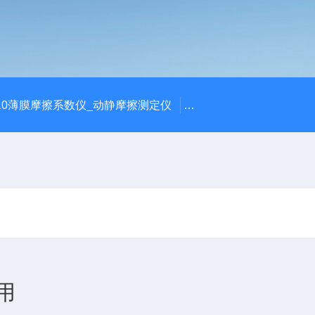
810薄膜摩擦系数仪_动静摩擦测定仪
SCK-H玻璃瓶耐热冲击
用