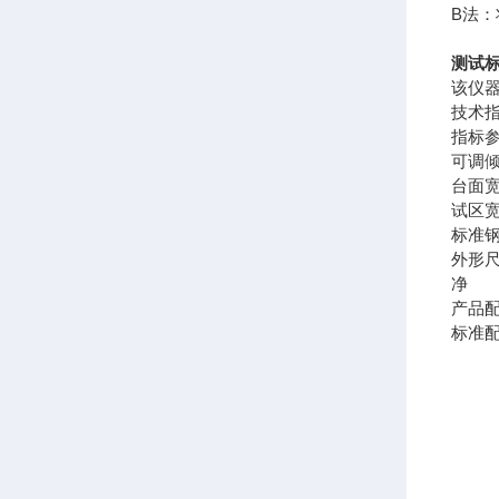
B法
测试
该仪器
技术
指标
可调
台面
试区
标准
外形
净 
产品
标准配