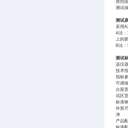
按照
测试倾
测试
采用
A法
上的
B法
测试
该仪器
技术
指标
可调
台面
试区
标准
外形
净 
产品
标准配