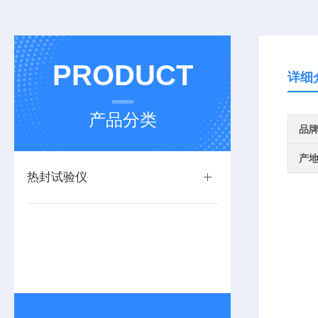
PRODUCT
详细
产品分类
品
产
热封试验仪