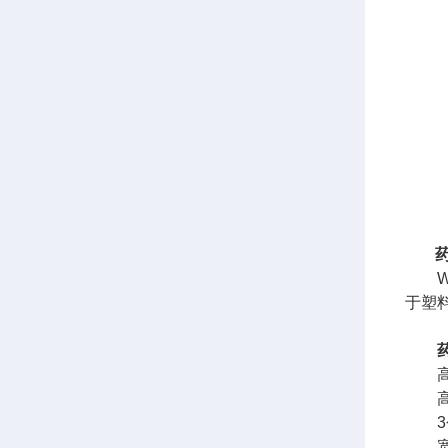
于塑
高精
高清
3个
宽范