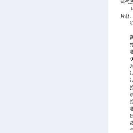
蒸气
片材
片材
纸张
指
测试范围
0
系统分
试样数
试验温
控温
试验湿
控湿
测试
试样厚
载
气源压