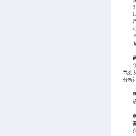
3个
试验
产品
可进
具备
专门
仪器
气会
分析
该仪器符
基
薄膜