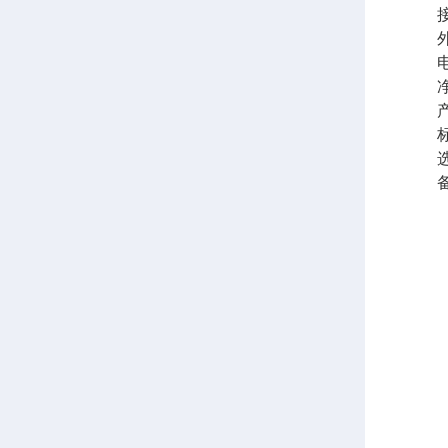
接口
外形尺寸
电源A
净重
产
标
选购
备注