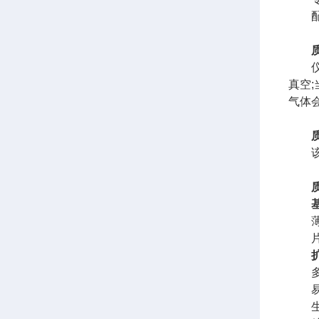
配备
仪器
真空
气体
该仪器
薄膜
片材
多种
易燃
生物