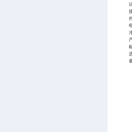
试验压
接口
外形尺寸
电源A
净重
产
标
选
备注