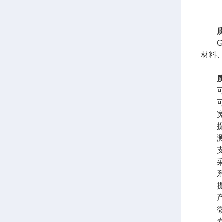
G1
材料
可同
可满
宽范
提供
测试
支持
采用
系统
提供
产品
微型
专门