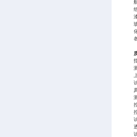
航空
纸及
漆膜
玻纤
化妆
各种
指标
测试范围
上限不
试样
真空分
测试
控温范
控温
试样
透过面
试验