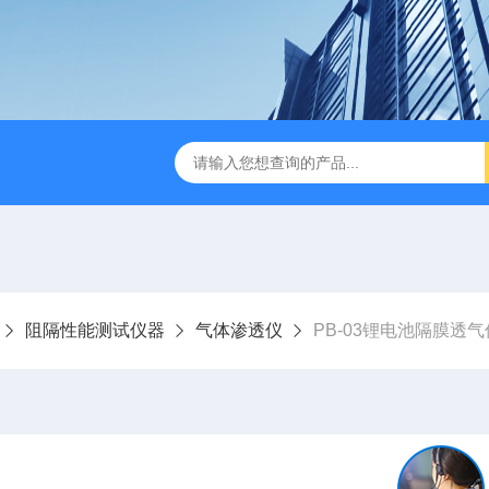
检测仪 赛成仪器
密封测漏仪 密封检测设备
NJY-H5全
阻隔性能测试仪器
气体渗透仪
PB-03锂电池隔膜透气