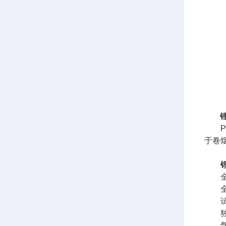
PB
于卷
全自
全自
试验
独立
气动