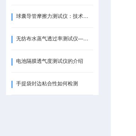
球囊导管摩擦力测试仪：技术指标
无纺布水蒸气透过率测试仪——仪器简介
电池隔膜透气度测试仪的介绍
手提袋封边粘合性如何检测