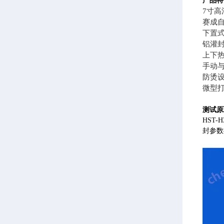
产品特
7寸
赛成自
下置
铝灌
上下
手动
防烫
微型
测试原
HST
封参数