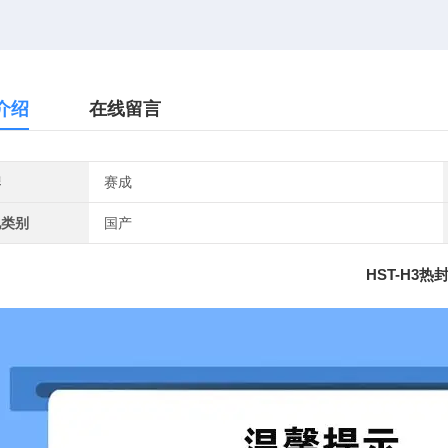
介绍
在线留言
牌
赛成
地类别
国产
HST-H3