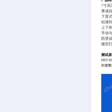
产品特
7寸
赛成自
下置
铝灌
上下
手动
防烫
微型
测试原
HST
封参数