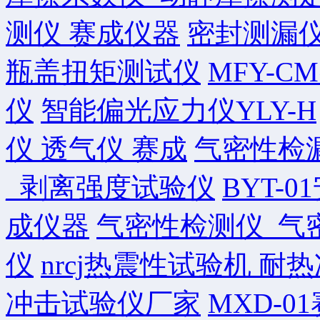
测仪 赛成仪器
密封测漏仪
瓶盖扭矩测试仪
MFY-
仪
智能偏光应力仪YLY-H
仪 透气仪 赛成
气密性检
_剥离强度试验仪
BYT-
成仪器
气密性检测仪_气
仪
nrcj热震性试验机 耐
冲击试验仪厂家
MXD-